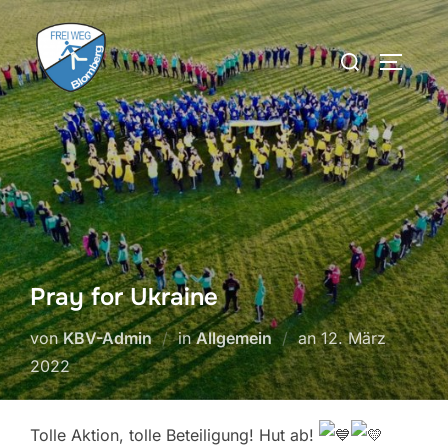
Zum
Inhalt
Suchen
SEITEN
springen
nach:
Pray for Ukraine
Veröffentlicht
von
KBV-Admin
in
Allgemein
an
12. März
am
2022
Tolle Aktion, tolle Beteiligung! Hut ab!