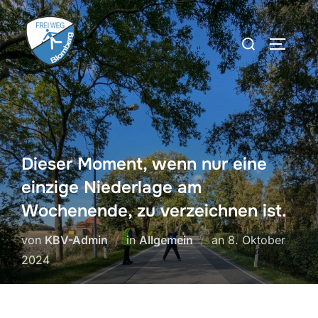
Zum
Inhalt
Suchen
SEITEN
springen
nach:
Dieser Moment, wenn nur eine
einzige Niederlage am
Wochenende, zu verzeichnen ist.
Veröffentlicht
von
KBV-Admin
in
Allgemein
an
8. Oktober
am
2024