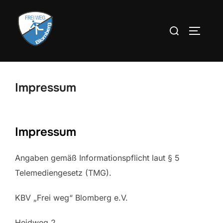
Zum
Inhalt
Suchen
SEITEN
springen
nach:
Impressum
Impressum
Angaben gemäß Informationspflicht laut § 5
Telemediengesetz (TMG).
KBV „Frei weg“ Blomberg e.V.
Heidweg 2,