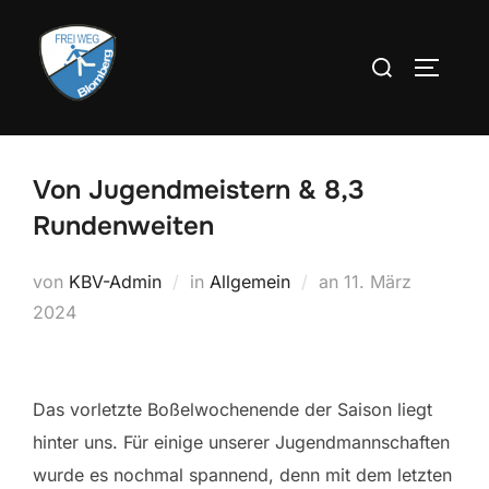
Zum
Inhalt
Suchen
SEITEN
springen
nach:
Von Jugendmeistern & 8,3
Rundenweiten
Veröffentlicht
von
KBV-Admin
in
Allgemein
an
11. März
am
2024
Das vorletzte Boßelwochenende der Saison liegt
hinter uns. Für einige unserer Jugendmannschaften
wurde es nochmal spannend, denn mit dem letzten