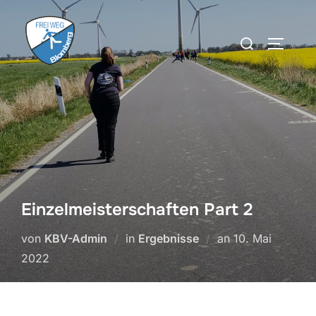
Zum
Inhalt
Suchen
SEITEN
springen
nach:
Einzelmeisterschaften Part 2
Veröffentlicht
von
KBV-Admin
in
Ergebnisse
an
10. Mai
am
2022