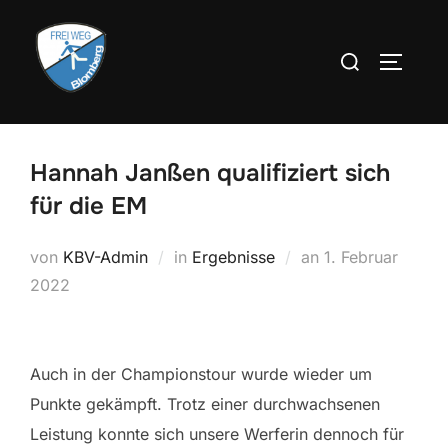
Zum
Inhalt
Suchen
SEITEN
springen
nach:
Hannah Janßen qualifiziert sich
für die EM
Veröffentlicht
von
KBV-Admin
in
Ergebnisse
an
1. Februar
am
2022
Auch in der Championstour wurde wieder um
Punkte gekämpft. Trotz einer durchwachsenen
Leistung konnte sich unsere Werferin dennoch für